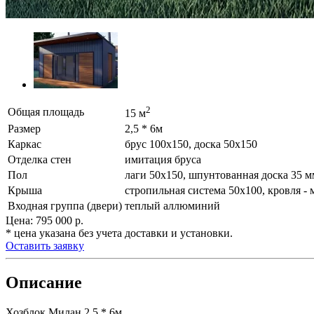
2
Общая площадь
15 м
Размер
2,5 * 6м
Каркас
брус 100х150, доска 50х150
Отделка стен
имитация бруса
Пол
лаги 50х150, шпунтованная доска 35 м
Крыша
стропильная система 50х100, кровля - 
Входная группа (двери)
теплый аллюминий
Цена:
795 000
р.
* цена указана без учета доставки и установки.
Оставить заявку
Описание
Хозблок Милан 2,5 * 6м